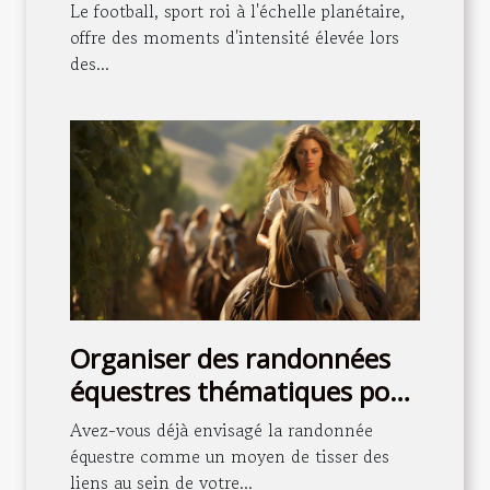
confrontations
Le football, sport roi à l'échelle planétaire,
internationales de football
offre des moments d'intensité élevée lors
des...
Organiser des randonnées
équestres thématiques pour
renforcer la communauté
Avez-vous déjà envisagé la randonnée
locale
équestre comme un moyen de tisser des
liens au sein de votre...