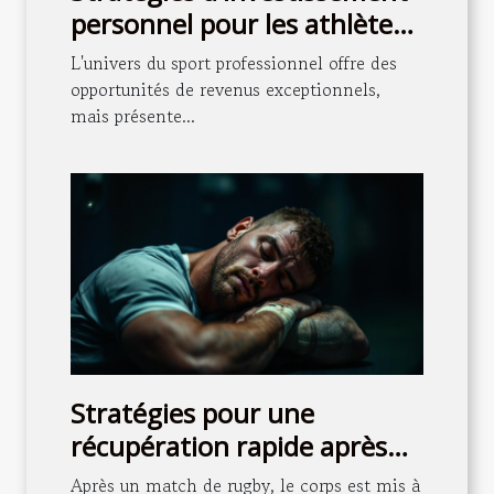
personnel pour les athlètes
professionnels
L'univers du sport professionnel offre des
opportunités de revenus exceptionnels,
mais présente...
Stratégies pour une
récupération rapide après
un match de rugby
Après un match de rugby, le corps est mis à