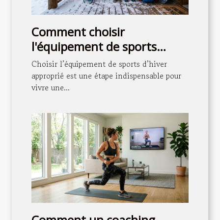
Comment choisir
l'équipement de sports
d'hiver adapté à vos besoins
Choisir l’équipement de sports d’hiver
?
approprié est une étape indispensable pour
vivre une...
Comment un coaching