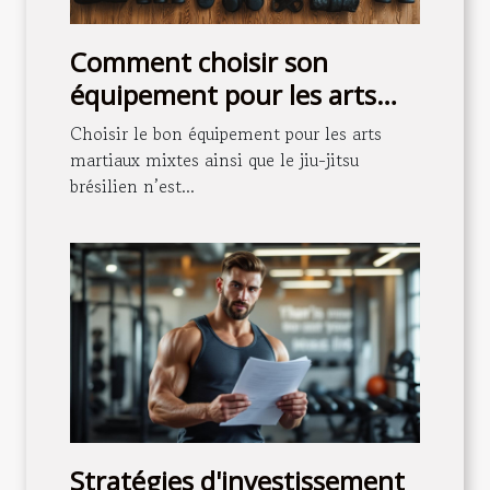
Comment choisir son
équipement pour les arts
martiaux mixtes et le jiu-
Choisir le bon équipement pour les arts
jitsu brésilien ?
martiaux mixtes ainsi que le jiu-jitsu
brésilien n’est...
Stratégies d'investissement