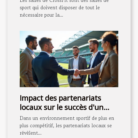
Les salles de CrossFit sont des salles de
sport qui doivent disposer de tout le
nécessaire pour la...
Impact des partenariats
locaux sur le succès d'un
club de football
Dans un environnement sportif de plus en
plus compétitif, les partenariats locaux se
révèlent...