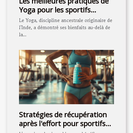
Les meilleures pratiques de
Yoga pour les sportifs
intégration pour améliorer
Le Yoga, discipline ancestrale originaire de
la performance
l'Inde, a démontré ses bienfaits au-delà de
la...
Stratégies de récupération
après l'effort pour sportifs
amateurs