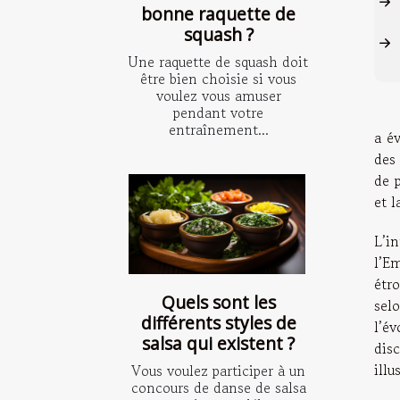
bonne raquette de
squash ?
Une raquette de squash doit
être bien choisie si vous
voulez vous amuser
pendant votre
entraînement...
a év
des 
de p
et l
L’i
l’E
étro
Quels sont les
sel
différents styles de
l’é
salsa qui existent ?
dis
illu
Vous voulez participer à un
concours de danse de salsa