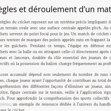
ègles et déroulement d’un ma
 règles du cricket reposent sur un système précis impliquant 
 un terrain ovale avec une surface centrale appelée pitch. Au
chets servent de point focal pour le jeu. Un match de cricke
urs tentent de marquer des points appelés runs en frappant la 
re les guichets. Pendant ce temps, l’équipe en défense ess
hets avec la balle ou en attrapant celle-ci directement après
teurs et lanceurs, doublée du rôle essentiel des joueurs de 
lectifs où la possession du ballon change fréquemment au profi
score accumulé dépend non seulement du nombre de runs 
es, chaque joueur ayant l’opportunité de contribuer au total d
préhension des différentes façons d’éliminer un joueur, ain
bitre, figure centrale sur le terrain, veille à l’application ri
ch. Pour approfondir la compréhension des sports collectifs e
 même
, un exemple de ressource dédiée à l’univers du handbal
me le cricket.