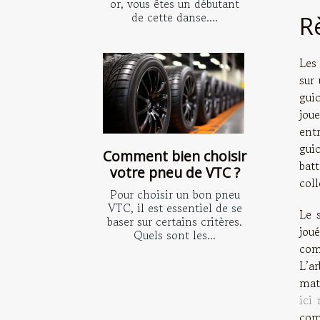
or, vous êtes un débutant
de cette danse....
R
Les
sur
gui
joue
ent
guic
Comment bien choisir
bat
votre pneu de VTC ?
col
Pour choisir un bon pneu
VTC, il est essentiel de se
Le 
baser sur certains critères.
joué
Quels sont les...
com
L’ar
mat
ici
com