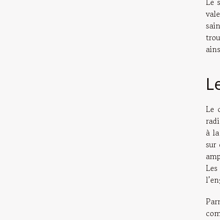
Le s
val
sai
tro
ains
L
Le 
radi
à la
sur
ampl
Les
l’e
Par
com