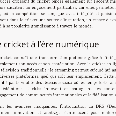
uccès croissant du cricket repose également sur l’accent mis 
eurs suscitent un engouement particulier, car elles permett
n, où la compétition se conjugue avec intégrité et plaisir
uvent dans le cricket une source d’inspiration, un espace d’ex
i à sa popularité grandissante à travers le monde.
e cricket à l’ère numérique
cricket connaît une transformation profonde grâce à l’intég
calement son accès et son appréciation. Avec le cricket en li
 télévision traditionnelle : le streaming permet aujourd’hui 
 diverses plateformes, quel que soit leur emplacement. Cett
ifié par la viralité des réseaux sociaux où les temps forts, a
 fédérations et clubs innovent en partageant des contenus
ngagement de communautés internationales et la fidélisation d
mi les avancées marquantes, l’introduction du DRS (Deci
ment innovation et arbitrage s’entrelacent pour renforcer