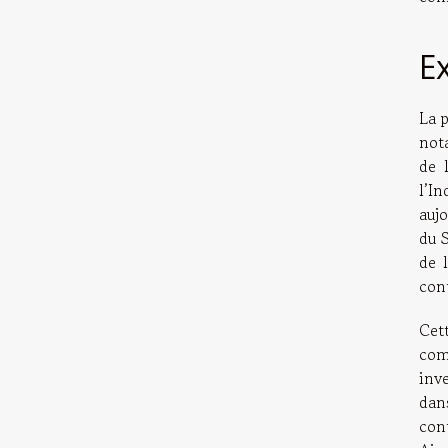
E
La p
nota
de 
l’In
auj
du 
de 
cont
Cet
com
inv
dan
con