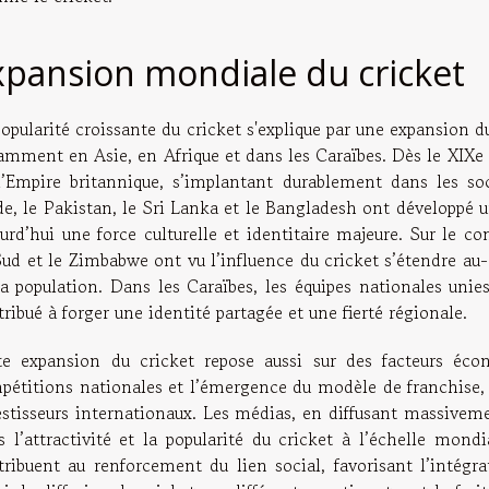
xpansion mondiale du cricket
opularité croissante du cricket s'explique par une expansion d
mment en Asie, en Afrique et dans les Caraïbes. Dès le XIXe siè
l’Empire britannique, s’implantant durablement dans les soc
de, le Pakistan, le Sri Lanka et le Bangladesh ont développé u
ourd’hui une force culturelle et identitaire majeure. Sur le c
Sud et le Zimbabwe ont vu l’influence du cricket s’étendre au-
la population. Dans les Caraïbes, les équipes nationales unie
ribué à forger une identité partagée et une fierté régionale.
te expansion du cricket repose aussi sur des facteurs éc
pétitions nationales et l’émergence du modèle de franchise, q
estisseurs internationaux. Les médias, en diffusant massiveme
s l’attractivité et la popularité du cricket à l’échelle mond
tribuent au renforcement du lien social, favorisant l’intég