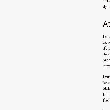
Ains
dyn
At
Le 
fai
d’i
dev
pra
com
Dans
fav
éla
hum
l’au