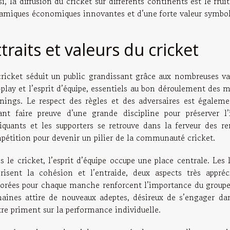
i, la diffusion du cricket sur différents continents est le fru
amiques économiques innovantes et d’une forte valeur symboli
traits et valeurs du cricket
cricket séduit un public grandissant grâce aux nombreuses val
r-play et l’esprit d’équipe, essentiels au bon déroulement des
nnings. Le respect des règles et des adversaires est égalem
ant faire preuve d’une grande discipline pour préserver l
tiquants et les supporters se retrouve dans la ferveur des r
pétition pour devenir un pilier de la communauté cricket.
 le cricket, l’esprit d’équipe occupe une place centrale. Les 
orisent la cohésion et l’entraide, deux aspects très appréc
borées pour chaque manche renforcent l’importance du groupe f
aines attire de nouveaux adeptes, désireux de s’engager dans
tre priment sur la performance individuelle.