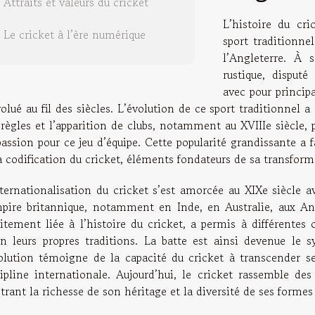
Attraits et valeurs du cricket
L’histoire du cr
Le cricket à l’ère numérique
sport traditionne
l’Angleterre. À 
rustique, disputé 
avec pour princip
olué au fil des siècles. L’évolution de ce sport traditionnel 
règles et l’apparition de clubs, notamment au XVIIIe siècle, pé
assion pour ce jeu d’équipe. Cette popularité grandissante a f
a codification du cricket, éléments fondateurs de sa transform
nternationalisation du cricket s’est amorcée au XIXe siècle a
mpire britannique, notamment en Inde, en Australie, aux Ant
itement liée à l’histoire du cricket, a permis à différentes 
on leurs propres traditions. La batte est ainsi devenue le 
volution témoigne de la capacité du cricket à transcender 
cipline internationale. Aujourd’hui, le cricket rassemble d
strant la richesse de son héritage et la diversité de ses forme