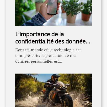
L'importance de la
confidentialité des données
dans les applications de
Dans un monde où la technologie est
bien-être et de santé
omniprésente, la protection de nos
données personnelles est...